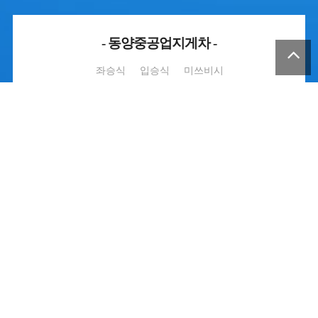
- 동양중공업지게차 -
좌승식
입승식
미쓰비시