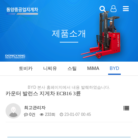
LOG IN
SIGN UP
제품소개
토비카
니찌유
스틸
MiMA
BYD
BYD 본사 홈페이지에서 내용 발췌하였습니다.
카운터 발런스 지게차 ECB16 3륜
최고관리자
0건
233회
23-01-07 00:45