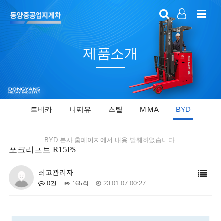
LOG IN
SIGN UP
제품소개
토비카
니찌유
스틸
MiMA
BYD
BYD 본사 홈페이지에서 내용 발췌하였습니다.
포크리프트 R15PS
최고관리자
0건
165회
23-01-07 00:27